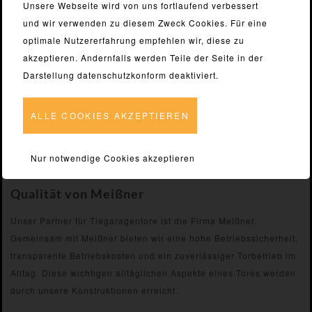
Unsere Webseite wird von uns fortlaufend verbessert
Großgaragen
und wir verwenden zu diesem Zweck Cookies. Für eine
Parkhäuser
optimale Nutzererfahrung empfehlen wir, diese zu
Ein-/Ausfahrten
akzeptieren. Andernfalls werden Teile der Seite in der
Sonder-Lösungen
Darstellung datenschutzkonform deaktiviert.
Spezialanwendungen
ALLE COOKIES AKZEPTIEREN
Nur notwendige Cookies akzeptieren
Qualität von Meißner
Unser Partner für Tiegaragentore ist die Firma Meißner.
Gemeinsam mit Meißner bieten wir eine hohe Betriebssicherheit,
transparente Betriebskosten und ein zuverlässiger Torbetrieb im
Alltag. Diese wichtigen alltäglichen Aspekte eines Tores werden
durch unsere Konstruktionen erreicht.