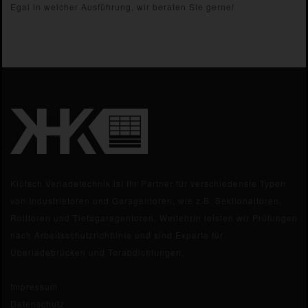
Egal in welcher Ausführung, wir beraten Sie gerne!
Klütsch Verladetechnik ist Ihr Partner für verschiedenste Typen
von Industrietoren und Garagentoren, wie z.B. Sektionaltoren,
Rolltoren und Tiefagaragentoren. Weitehrin leisten wir Prüfungen
nach Arbeitsschutzrichtlinie und sind Experte für
Überladebrücken und Torabdichtungen.
Impressum
Datenschutz