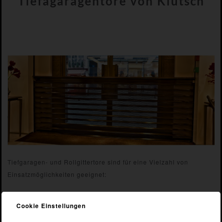
Tiefagaragentore von Klütsch
Tiefgaragen- und Rollgittertore sind für eine Vielzahl von
Einsatzmöglichkeiten geeignet:
Sammelgaragen
Cookie Einstellungen
Einstellhallen
Hofdurchfahrten