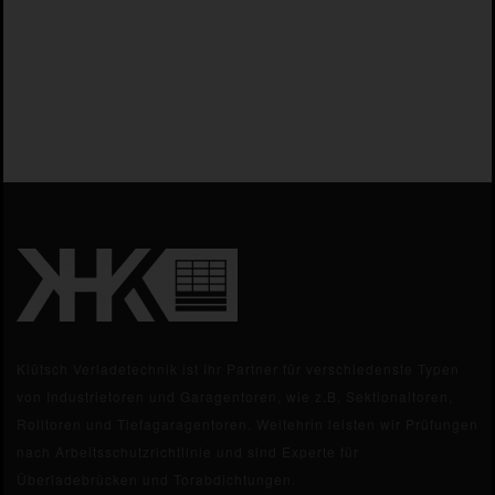
Klütsch Verladetechnik ist Ihr Partner für verschiedenste Typen
von Industrietoren und Garagentoren, wie z.B. Sektionaltoren,
Rolltoren und Tiefagaragentoren. Weitehrin leisten wir Prüfungen
nach Arbeitsschutzrichtlinie und sind Experte für
Überladebrücken und Torabdichtungen.