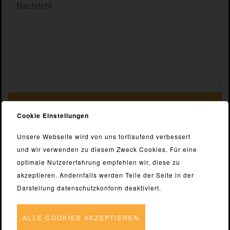
SENDEN
Cookie Einstellungen
Unsere Webseite wird von uns fortlaufend verbessert
Klütsch Verladetechnik
und wir verwenden zu diesem Zweck Cookies. Für eine
Alte Kaserne 14
optimale Nutzererfahrung empfehlen wir, diese zu
47259 Duisburg
akzeptieren. Andernfalls werden Teile der Seite in der
Darstellung datenschutzkonform deaktiviert.
TEL
0203 784878
FAX
0203 78 05 10
ALLE COOKIES AKZEPTIEREN